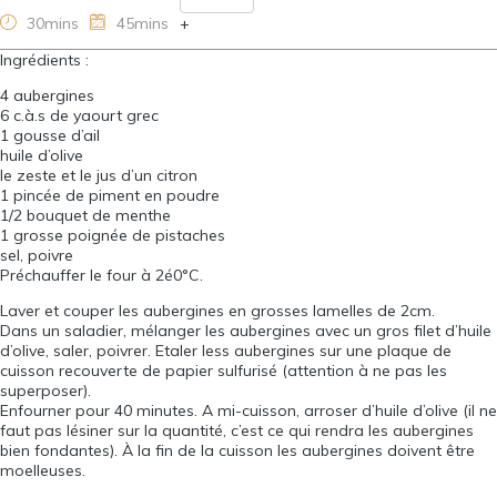
30mins
45mins
+
Ingrédients :
4
aubergines
6
c.à.s de yaourt grec
1
gousse d’ail
huile d’olive
le zeste et le jus d’un citron
1
pincée de piment en poudre
1
/
2
bouquet de menthe
1
grosse poignée de pistaches
sel, poivre
Préchauffer le four à 2é0°C.
Laver et couper les aubergines en grosses lamelles de 2cm.
Dans un saladier, mélanger les aubergines avec un gros filet d’huile
d’olive, saler, poivrer. Etaler less aubergines sur une plaque de
cuisson recouverte de papier sulfurisé (attention à ne pas les
superposer).
Enfourner pour 40 minutes. A mi-cuisson, arroser d’huile d’olive (il ne
faut pas lésiner sur la quantité, c’est ce qui rendra les aubergines
bien fondantes). À la fin de la cuisson les aubergines doivent être
moelleuses.