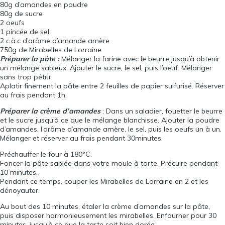
80g d’amandes en poudre
80g de sucre
2 oeufs
1 pincée de sel
2 c.à.c d’arôme d’amande amère
750g de Mirabelles de Lorraine
Préparer la pâte :
Mélanger la farine avec le beurre jusqu’à obtenir
un mélange sableux. Ajouter le sucre, le sel, puis l’oeuf. Mélanger
sans trop pétrir.
Aplatir finement la pâte entre 2 feuilles de papier sulfurisé. Réserver
au frais pendant 1h.
Préparer la crème d’amandes
: Dans un saladier, fouetter le beurre
et le sucre jusqu’à ce que le mélange blanchisse. Ajouter la poudre
d’amandes, l’arôme d’amande amère, le sel, puis les oeufs un à un.
Mélanger et réserver au frais pendant 30minutes.
Préchauffer le four à 180°C.
Foncer la pâte sablée dans votre moule à tarte. Précuire pendant
10 minutes.
Pendant ce temps, couper les Mirabelles de Lorraine en 2 et les
dénoyauter.
Au bout des 10 minutes, étaler la crème d’amandes sur la pâte,
puis disposer harmonieusement les mirabelles. Enfourner pour 30
minutes, jusqu’à ce que la tarte soit bien dorée.