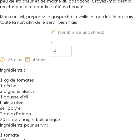
peu de fraîcheur et de mâche au gaspacho. Croyez-moi c’est la
recette parfaite pour finir l’été en beauté !
Mon conseil, préparez le gaspacho la veille, et gardez-le au frais
toute la nuit afin de le servir bien frais !
Nombre de undefined:
-
25mins
45mins
+
Ingrédients :
1 kg de tomates
1 pêche
2 oignons blancs
1 gousse d’ail
huile d’olive
sel, poivre
2 c.à.c d’origan
20 cL de vinaigre balsamique
Ingrédients pour servir :
1 tomate