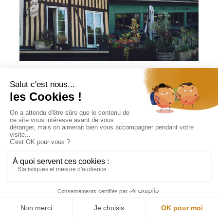
L’Auberge le Vieux Tour
à Canapville
: Dans ce restaurant, le chef
travaille avec les meilleurs produits en circuit court et surtout des
produits de saison. Aux beaux jours, vous pouvez profiter de la
terrasse ombragée pour déguster un foie gras de canard en
entrée, ou leur salade de langoustines rôties minutes, un filet de lieu
jaune, petits légumes et bisque de langoustine ou filet de boeuf
normand accompagné de ses pommes de terres grenailles et
terminer avec leur crêpe soufflée en dessert !
L’Auberge le Vieux Tour
Route Départementale 677, 14800 Canapville