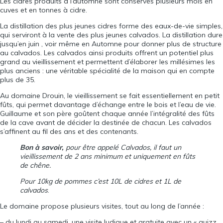
Les cidres produits à l’automne sont conservés plusieurs mois en
cuves et en tonnes à cidre.
La distillation des plus jeunes cidres forme des eaux-de-vie simples,
qui serviront à la vente des plus jeunes calvados. La distillation dure
jusqu’en juin , voir même en Automne pour donner plus de structure
au calvados. Les calvados ainsi produits offrent un potentiel plus
grand au vieillissement et permettent d’élaborer les millésimes les
plus anciens : une véritable spécialité de la maison qui en compte
plus de 35.
Au domaine Drouin, le vieillissement se fait essentiellement en petit
fûts, qui permet davantage d’échange entre le bois et l’eau de vie.
Guillaume et son père goûtent chaque année l’intégralité des fûts
de la cave avant de décider la destinée de chacun. Les calvados
s’affinent au fil des ans et des contenants.
Bon à savoir,
pour être appelé Calvados, il faut un
vieillissement de 2 ans minimum et uniquement en fûts
de chêne.
Pour 10kg de pommes c’est 10L de cidres et 1L de
calvados
.
Le domaine propose plusieurs visites, tout au long de l’année :
– du lundi au samedi, une visite ludique et gratuite avec un « quizz