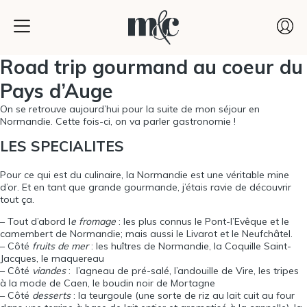
Road trip gourmand au coeur du
Pays d’Auge
On se retrouve aujourd’hui pour la suite de mon séjour en
Normandie
. Cette fois-ci, on va parler gastronomie !
LES SPECIALITES
Pour ce qui est du culinaire, la Normandie est une véritable mine
d’or. Et en tant que grande gourmande, j’étais ravie de découvrir
tout ça.
– Tout d’abord l
e fromage
: les plus connus le Pont-l’Evêque et le
camembert de Normandie; mais aussi le Livarot et le Neufchâtel.
– Côté
fruits de mer
: les huîtres de Normandie, la Coquille Saint-
Jacques, le maquereau
– Côté
viandes
: l’agneau de pré-salé, l’andouille de Vire, les tripes
à la mode de Caen, le boudin noir de Mortagne
– Côté
desserts
: la teurgoule (une sorte de riz au lait cuit au four