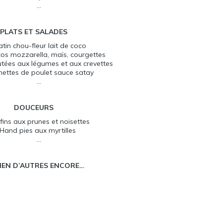
…
PLATS ET SALADES
atin chou-fleur lait de coco
cos mozzarella, maïs, courgettes
utées aux légumes et aux crevettes
hettes de poulet sauce satay
…
DOUCEURS
fins aux prunes et noisettes
Hand pies aux myrtilles
…
BIEN D’AUTRES ENCORE…