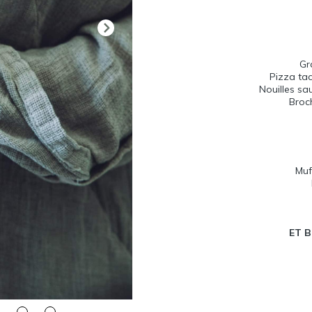
Gr
Pizza ta
Nouilles sa
Broc
Muf
ET 