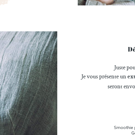
Dé
Juste po
Je vous présente un
ext
seront envoy
Smoothie p
G