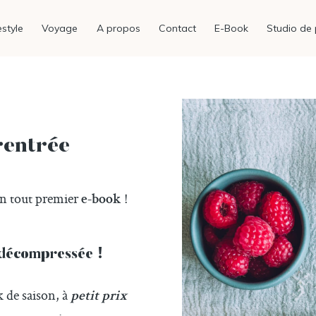
estyle
Voyage
A propos
Contact
E-Book
Studio de 
rentrée
on tout premier
!
e-book
 décompressée !
k de saison, à
petit prix