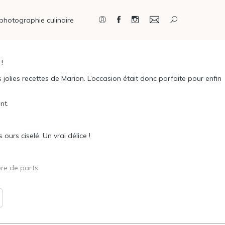
photographie culinaire
!
Connexion / Inscription
 jolies recettes de
Marion
. L’occasion était donc parfaite pour enfin
nt.
ours ciselé. Un vrai délice !
e de parts: