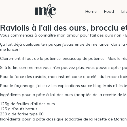
Home
Food
Lif
Raviolis à l’ail des ours, brocciu e
Vous commencez à connaître mon amour pour l’ail des ours non ? Et
Ça fait déjà quelques temps que j’avais envie de me lancer dans la c
me lancer !
Clairement, il faut de la patience, beaucoup de patience ! Mais le ré
Si à la fin, comme moi vous n’en pouvez plus, vous pouvez opter pour
Pour la farce des raviolis, mon instant corse a parlé : du brocciu frai
Pour le façonnage, j’ai suivi les explications sur
ce blog
. Mais n’hési
Ingrédients pour la pâte à l’ail des ours (adaptée de la recette de
M
125
g de feuilles d’ail des ours
125
g d’œufs battus
230
g de farine type
00
Ingrédients pour la pâte classique (adaptée de la recette de
Marion