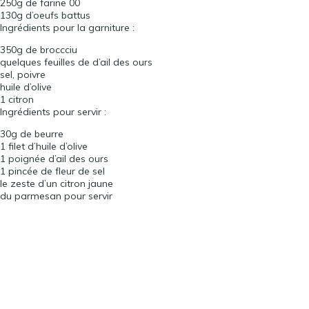
250
g de farine
00
130
g d’oeufs battus
Ingrédients pour la garniture :
350
g de broccciu
quelques feuilles de d’ail des ours
sel, poivre
huile d’olive
1
citron
Ingrédients pour servir :
30
g de beurre
1
filet d’huile d’olive
1
poignée d’ail des ours
1
pincée de fleur de sel
le zeste d’un citron jaune
du parmesan pour servir