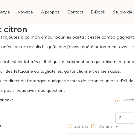
estyle
Voyage
A propos
Contact
E-Book
Studio de 
t citron
 rajoutez à ça mon amour pour les pasta : c’est le combo gagnant 
onfection de raviolis bi-goût, que j’avais repéré notamment avec les
sultat est plutôt très esthétique, et vraiment bon gustativement parla
 des fettuccine ou tagliatelles, ça fonctionne très bien aussi.
s en direct du fromager, quelques zestes de citron et un peu d’ail des 
tez pas si vous avez des questions !
arion
) :
Nombr
-
) :
20mins
30mins
+