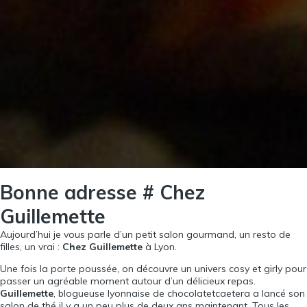
Bonne adresse # Chez
Guillemette
Aujourd’hui je vous parle d’un petit salon gourmand, un resto de
filles, un vrai :
Chez Guillemette
à Lyon.
Une fois la porte poussée, on découvre un univers cosy et girly pour
passer un agréable moment autour d’un délicieux repas.
Guillemette
, blogueuse lyonnaise de
chocolatetcaetera
a lancé son
salon de thé il y a un peu plus de deux ans maintenant. Tous les