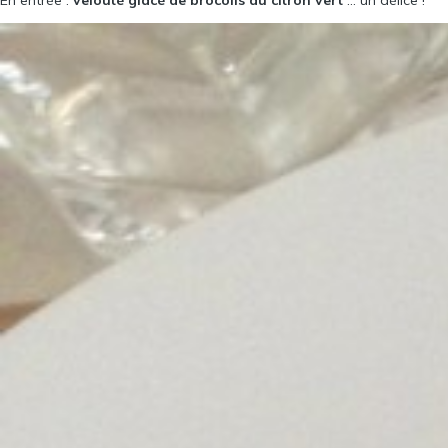
En entrée :
velouté glacé de brocolis au citron vert
… un délice !