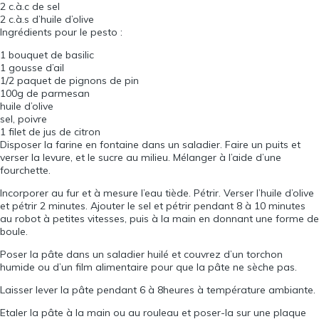
2
c.à.c de sel
2
c.à.s d’huile d’olive
Ingrédients pour le pesto :
1
bouquet de basilic
1
gousse d’ail
1
/
2
paquet de pignons de pin
100
g de parmesan
huile d’olive
sel, poivre
1
filet de jus de citron
Disposer la farine en fontaine dans un saladier. Faire un puits et
verser la levure, et le sucre au milieu. Mélanger à l’aide d’une
fourchette.
Incorporer au fur et à mesure l’eau tiède. Pétrir. Verser l’huile d’olive
et pétrir 2 minutes. Ajouter le sel et pétrir pendant 8 à 10 minutes
au robot à petites vitesses, puis à la main en donnant une forme de
boule.
Poser la pâte dans un saladier huilé et couvrez d’un torchon
humide ou d’un film alimentaire pour que la pâte ne sèche pas.
Laisser lever la pâte pendant 6 à 8heures à température ambiante.
Etaler la pâte à la main ou au rouleau et poser-la sur une plaque