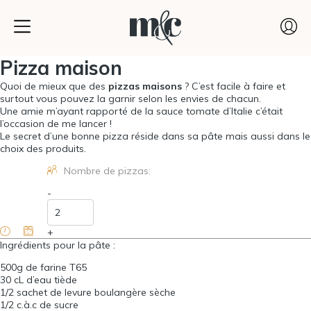
Pizza maison
Quoi de mieux que des
pizzas maisons
? C’est facile à faire et
surtout vous pouvez la garnir selon les envies de chacun.
Une amie m’ayant rapporté de la sauce tomate d’Italie c’était
l’occasion de me lancer !
Le secret d’une bonne pizza réside dans sa pâte mais aussi dans le
choix des produits.
Nombre de pizzas:
-
+
Ingrédients pour la pâte :
500
g de farine T
65
30
cL d’eau tiède
1
/
2
sachet de levure boulangère sèche
1
/
2
c.à.c de sucre