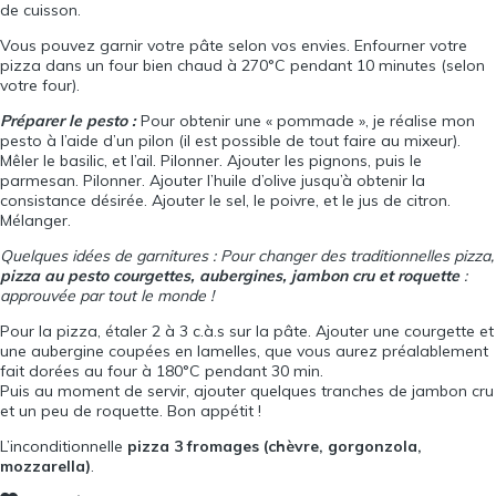
de cuisson.
Vous pouvez garnir votre pâte selon vos envies. Enfourner votre
pizza dans un four bien chaud à 270°C pendant 10 minutes (selon
votre four).
Préparer le pesto :
Pour obtenir une « pommade », je réalise mon
pesto à l’aide d’un pilon (il est possible de tout faire au mixeur).
Mêler le basilic, et l’ail. Pilonner. Ajouter les pignons, puis le
parmesan. Pilonner. Ajouter l’huile d’olive jusqu’à obtenir la
consistance désirée. Ajouter le sel, le poivre, et le jus de citron.
Mélanger.
Quelques idées de garnitures : Pour changer des traditionnelles pizza,
pizza au pesto courgettes, aubergines, jambon cru et roquette
:
approuvée par tout le monde !
Pour la pizza, étaler 2 à 3 c.à.s sur la pâte. Ajouter une courgette et
une aubergine coupées en lamelles, que vous aurez préalablement
fait dorées au four à 180°C pendant 30 min.
Puis au moment de servir, ajouter quelques tranches de jambon cru
et un peu de roquette. Bon appétit !
L’inconditionnelle
pizza 3 fromages (chèvre, gorgonzola,
mozzarella)
.