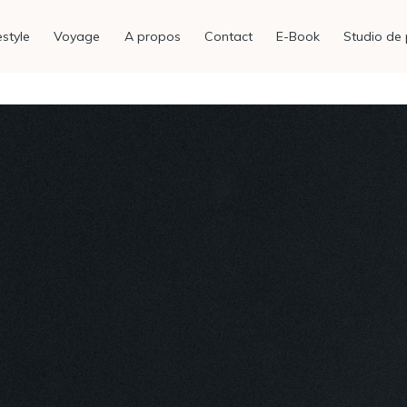
estyle
Voyage
A propos
Contact
E-Book
Studio de 