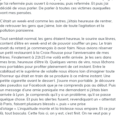
je l’ai refermée puis ouvert à nouveau, puis refermée. Et puis j’ai
décidé de vous parler. De parler à toutes ces victimes auxquelles
vont mes pensées.
C’était un week-end comme les autres, j’étais heureuse de rentrer,
de retrouver les gens que j’aime, loin de toute l’agitation et la
pollution parisienne.
Tout semblait normal, les gens étaient heureux, le sourire aux lèvres,
content d’être en week-end et de pouvoir souffler un peu. Le train
avait du retard, je commençais à avoir faim. Nous avions réserver
un petit restaurant à la Croix-Rousse pour l’anniversaire de mes
frères. Finalement à 21h15 me voilà enfin arrivée. Je les sers dans
mes bras, heureuse d’être là. Quelques verres de vins, nous lâchons
nos portables pour profiter pleinement de cet instant. Entre le
cabillaud et le suprême de volaille nous étions loin d’imaginer toute
l’horreur qui était en train de se produire à ce même instant. Une
petite cigarette avant le dessert. J’ouvre mon portable. Je découvre
des pseudos sur Facebook que je ne comprends pas au début. Puis
un message d’une amie paniquée me demandant si j’étais bien
arrivée à Lyon. Je comprends qu’il y a un problème, qu’il se passe
quelque chose. Et puis les alertes fusent, revendiquant un « attentat
à Paris, faisant plusieurs blessés », puis « une prise
d’otage ». L’inquiétude monte et la tristesse nous empare. Et ce jour
là, tout bascula. Cette fois ci, on y est, c’est finit. On ne veut pas y