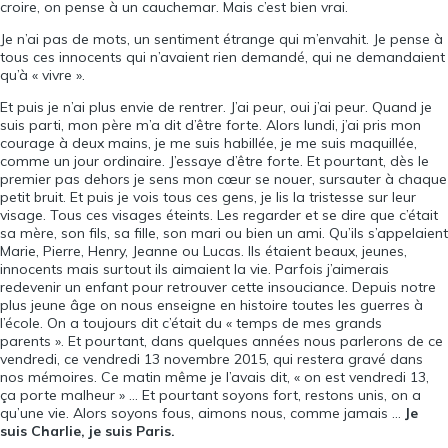
croire, on pense à un cauchemar. Mais c’est bien vrai.
Je n’ai pas de mots, un sentiment étrange qui m’envahit. Je pense à
tous ces innocents qui n’avaient rien demandé, qui ne demandaient
qu’à « vivre ».
Et puis je n’ai plus envie de rentrer. J’ai peur, oui j’ai peur. Quand je
suis parti, mon père m’a dit d’être forte. Alors lundi, j’ai pris mon
courage à deux mains, je me suis habillée, je me suis maquillée,
comme un jour ordinaire. J’essaye d’être forte. Et pourtant, dès le
premier pas dehors je sens mon cœur se nouer, sursauter à chaque
petit bruit. Et puis je vois tous ces gens, je lis la tristesse sur leur
visage. Tous ces visages éteints. Les regarder et se dire que c’était
sa mère, son fils, sa fille, son mari ou bien un ami. Qu’ils s’appelaient
Marie, Pierre, Henry, Jeanne ou Lucas. Ils étaient beaux, jeunes,
innocents mais surtout ils aimaient la vie. Parfois j’aimerais
redevenir un enfant pour retrouver cette insouciance. Depuis notre
plus jeune âge on nous enseigne en histoire toutes les guerres à
l’école. On a toujours dit c’était du « temps de mes grands
parents ». Et pourtant, dans quelques années nous parlerons de ce
vendredi, ce vendredi 13 novembre 2015, qui restera gravé dans
nos mémoires. Ce matin même je l’avais dit, « on est vendredi 13,
ça porte malheur » … Et pourtant soyons fort, restons unis, on a
qu’une vie. Alors soyons fous, aimons nous, comme jamais …
Je
suis Charlie, je suis Paris.