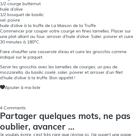
1
/
2
courge butternut
huile d’olive
1
/
2
bouquet de basilic
sel, poivre
huile d’olive à la truffe de
La Maison de la Truffe
Commencer par couper votre courge en fines lamelles. Placer sur
une plat allant au four, arroser d’huile d’olive. Saler, poivrer et cuire
30 minutes à 180°C.
Faire chauffer une casserole d’eau et cuire les gnocchis comme
indiqué sur le paquet.
Servir les gnocchis avec les lamelles de courges, un peu de
mozzarella, du basilic ciselé, saler, poivrer et arroser d’un filet
d’huile d’olive à la truffe. Bon appétit !
Ajouter à ma liste
4 Comments
Partager quelques mots, ne pas
oublier, avancer …
Je voulais écrire, c’est très rare que j’écrive ici. J’ai ouvert une page,