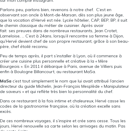
sur mon compte
instagram
.
Parlons peu, parlons bien, revenons à notre chef. C’est en
observant son oncle à Mont-de-Marsan, dès son plus jeune âge,
que la vocation d’Hervé est née. Lycée hôtelier, CAP, BEP, BP, il suit
le chemin classique du métier de cuisinier. Après avoir
fait ses preuves dans de nombreux restaurants, Jean Crotet,
Lameloise, … C’est à 24ans, lorsqu’il rencontre sa femme à Dijon,
qu’Hervé devient chef de son propre restaurant, grâce à son beau-
père, chef étoilé reconnu.
Peu de temps après, il part s’installer à Lyon, où il commence à
créer une cuisine plus personnelle et créative à la « Mère
Bourgeois ». En 2011 il débarque à Paris, avenue de Villiers puis
enfin à Boulogne Billancourt, au restaurant MaSa.
MaSa
c’est tout simplement le nom que lui avait attribué l’ancien
directeur du guide Michelin, Jean-François Mesplède « Manipulateur
de saveurs » et qui reflète très bien la personnalité du chef.
Dans ce restaurant à la fois intime et chaleureux, Hervé casse les
codes de la gastronomie française, où la création excelle sans
excès.
De ces nombreux voyages, il s’inspire et crée sans cesse. Tous les
jours, Hervé renouvelle sa carte selon les arrivages du matin. Pas