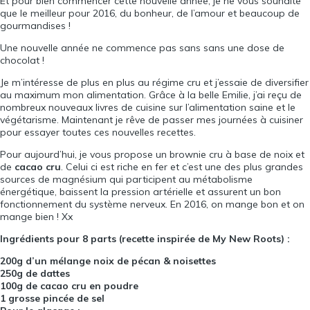
Et pour bien commencer cette nouvelle année, je ne vous souhaite
que le meilleur pour 2016, du bonheur, de l’amour et beaucoup de
gourmandises !
Une nouvelle année ne commence pas sans sans une dose de
chocolat !
Je m’intéresse de plus en plus au régime cru et j’essaie de diversifier
au maximum mon alimentation. Grâce à la belle
Emilie
, j’ai reçu de
nombreux nouveaux livres de cuisine sur l’alimentation saine et le
végétarisme. Maintenant je rêve de passer mes journées à cuisiner
pour essayer toutes ces nouvelles recettes.
Pour aujourd’hui, je vous propose un brownie cru à base de noix et
de
cacao cru
. Celui ci est riche en fer et c’est une des plus grandes
sources de magnésium qui participent au métabolisme
énergétique, baissent la pression artérielle et assurent un bon
fonctionnement du système nerveux. En 2016, on mange bon et on
mange bien ! Xx
Ingrédients pour 8 parts (recette inspirée de
My New Roots
) :
200g d’un mélange noix de pécan & noisettes
250g de dattes
100g de cacao cru en poudre
1 grosse pincée de sel