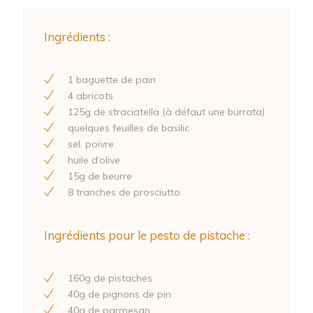
Ingrédients :
1
baguette de pain
4
abricots
125
g de straciatella (à défaut une burrata)
quelques feuilles de basilic
sel, poivre
huile d’olive
15
g de beurre
8
tranches de prosciutto
Ingrédients pour le pesto de pistache :
160
g de pistaches
40
g de pignons de pin
40
g de parmesan