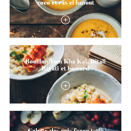
coco et ras el hanout
Bouillon Tom Kha Kaï, Ditali
Rigati et homard