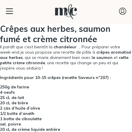
Crêpes aux herbes, saumon
fumé et crème citronnée
Il paraît que c’est bientôt la
chandeleur
… Pour préparer votre
week-end je vous propose une recette de pâte à
crêpes aromatisé
aux herbes
, qui se marie divinement bien avec
le saumon
et
cette
petite crème citronnée
, une recette qui change un peu et qui
j’espère vous séduira !
Ingrédients pour 10-15 crêpes (recette Saveurs n°207) :
250g de farine
4 oeufs
25 cL de lait
20 cL de bière
2 càs d’huile d’olive
1/2 botte d’aneth
1 botte de ciboulette
sel, poivre
20 cL de crème liquide entière