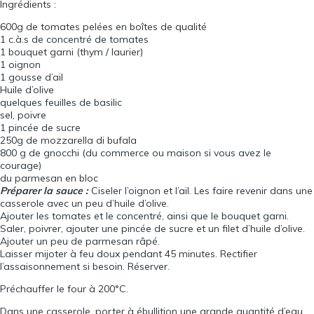
Ingrédients :
600
g de tomates pelées en boîtes de qualité
1
c.à.s de concentré de tomates
1
bouquet garni (thym / laurier)
1
oignon
1
gousse d’ail
Huile d’olive
quelques feuilles de basilic
sel, poivre
1
pincée de sucre
250
g de mozzarella di bufala
800
g de gnocchi (du commerce ou maison si vous avez le
courage)
du parmesan en bloc
Préparer la sauce :
Ciseler l’oignon et l’ail. Les faire revenir dans une
casserole avec un peu d’huile d’olive.
Ajouter les tomates et le concentré, ainsi que le bouquet garni.
Saler, poivrer, ajouter une pincée de sucre et un filet d’huile d’olive.
Ajouter un peu de parmesan râpé.
Laisser mijoter à feu doux pendant 45 minutes. Rectifier
l’assaisonnement si besoin. Réserver.
Préchauffer le four à 200°C.
Dans une casserole, porter à ébullition une grande quantité d’eau