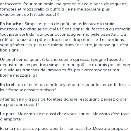
et foccacia. Pour mon amie une grande pizza à base de roquette,
tomates et mozzarella di buffala (je ne me souviens plus
exactement de l’intitulé exact !).
En bouche :
Simple et plein de goût, on redécouvre la vraie
mozzarella à chaque bouchée ! Sans parler du foccacia au romarin
tout juste sorti du four pour accompagner ma belle assiette … Du
côté de la pizza la pâte ni trop fine ni trop épaisse. Les portions
sont généreuses, plus une miette dans l’assiette, je pense que c’est
bon signe …
Un petit bémol quant à la charcuterie qui accompagne l’assiette
dégustation, un peu trop simple à mon goût, je n’aurais pas dit non
à quelques tranches de jambon truffé pour accompagner ma
bonne mozzarella !
En bref :
on aime et on a hâte d’y retourner pour tester cette fois-ci
leur fameux dessert maison !
Attention il n’y a pas de toilettes dans le restaurant, pensez à aller
au pipi room avant !
Le plus :
Mozzato c’est aussi chez vous, car oui Mozzato c’est tout
à emporter !
Et si tu n’as plus de place pour finir ton assiette, Mozzato propose