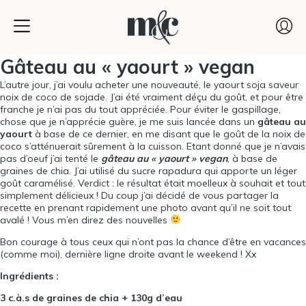
Gâteau au « yaourt » vegan
L’autre jour, j’ai voulu acheter une nouveauté, le yaourt soja saveur
noix de coco de sojade. J’ai été vraiment déçu du goût, et pour être
franche je n’ai pas du tout appréciée. Pour éviter le gaspillage,
chose que je n’apprécie guère, je me suis lancée dans un
gâteau au
yaourt
à base de ce dernier, en me disant que le goût de la noix de
coco s’atténuerait sûrement à la cuisson. Etant donné que je n’avais
pas d’oeuf j’ai tenté le
gâteau au « yaourt » vegan
, à base de
graines de chia. J’ai utilisé du sucre rapadura qui apporte un léger
goût caramélisé. Verdict : le résultat était moelleux à souhait et tout
simplement délicieux ! Du coup j’ai décidé de vous partager la
recette en prenant rapidement une photo avant qu’il ne soit tout
avalé ! Vous m’en direz des nouvelles
Bon courage à tous ceux qui n’ont pas la chance d’être en vacances
(comme moi), dernière ligne droite avant le weekend ! Xx
Ingrédients :
3 c.à.s de graines de chia + 130g d’eau