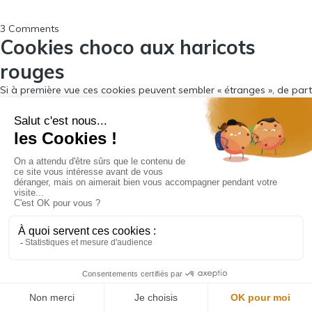
3 Comments
Cookies choco aux haricots
rouges
Si à première vue ces cookies peuvent sembler « étranges », de part
la présence de
haricots rouges
, je vous conseille vivement d’essayer
et de goûter. La texture est fondante et le mélange,
choco/cacahuètes/fleur de sel
est juste extra. Ils feront un
en-cas
idéal
avant un cours de sport ou en cas de petit creux (
sans cours
de sport
).
Les
haricots rouges
possèdent un index glycémique bas. Ils
favorisent la digestion, sont anti oxydants, et ont la particularité
d’être très énergétiques. Voilà de quoi vous donner du pep’s pour
toute la journée !
Ingrédients (pour 8 cookies) :
30g de graines de chia
30g d’huile de coco fondue
250g de haricots rouge cuits
150g de cacao cru en poudre
1 gousse de vanille gratée