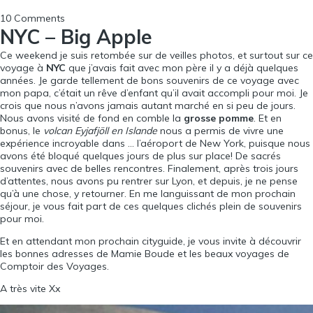
10 Comments
NYC – Big Apple
Ce weekend je suis retombée sur de veilles photos, et surtout sur ce
voyage à
NYC
que j’avais fait avec mon père il y a déjà quelques
années. Je garde tellement de bons souvenirs de ce voyage avec
mon papa, c’était un rêve d’enfant qu’il avait accompli pour moi. Je
crois que nous n’avons jamais autant marché en si peu de jours.
Nous avons visité de fond en comble la
grosse pomme
. Et en
bonus, le
volcan Eyjafjöll en Islande
nous a permis de vivre une
expérience incroyable dans … l’aéroport de New York, puisque nous
avons été bloqué quelques jours de plus sur place! De sacrés
souvenirs avec de belles rencontres. Finalement, après trois jours
d’attentes, nous avons pu rentrer sur Lyon, et depuis, je ne pense
qu’à une chose, y retourner. En me languissant de mon prochain
séjour, je vous fait part de ces quelques clichés plein de souvenirs
pour moi.
Et en attendant mon prochain cityguide, je vous invite à découvrir
les bonnes adresses de
Mamie Boude
et les beaux voyages de
Comptoir des Voyages
.
A très vite Xx