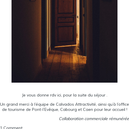
Je vous
donne rdv ici
, pour la suite du séjour .
Un grand merci à l’équipe de
Calvados Attractivité
, ainsi qu’à l’office
de tourisme de
Pont-l’Evêque
,
Cabourg
et
Caen
pour leur accueil !
Collaboration commerciale rémunérée
1 Comment