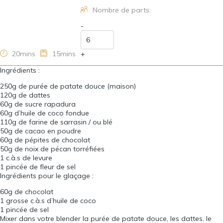
Nombre de parts:
-
20mins
15mins
+
Ingrédients :
250
g de purée de patate douce (maison)
120
g de dattes
60
g de sucre rapadura
60
g d’huile de coco fondue
110
g de farine de sarrasin / ou blé
50
g de cacao en poudre
60
g de pépites de chocolat
50
g de noix de pécan torréfiées
1
c.à.s de levure
1
pincée de fleur de sel
Ingrédients pour le glaçage :
60
g de chocolat
1
grosse c.à.s d’huile de coco
1
pincée de sel
Mixer dans votre blender la purée de patate douce, les dattes, le