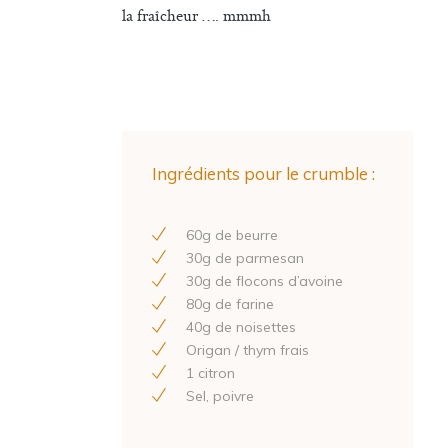
la fraîcheur …. mmmh
Ingrédients pour le crumble :
60
g de beurre
30
g de parmesan
30
g de flocons d’avoine
80
g de farine
40
g de noisettes
Origan / thym frais
1
citron
Sel, poivre