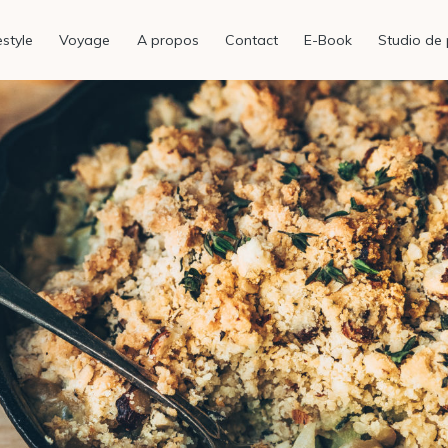
estyle
Voyage
A propos
Contact
E-Book
Studio de 