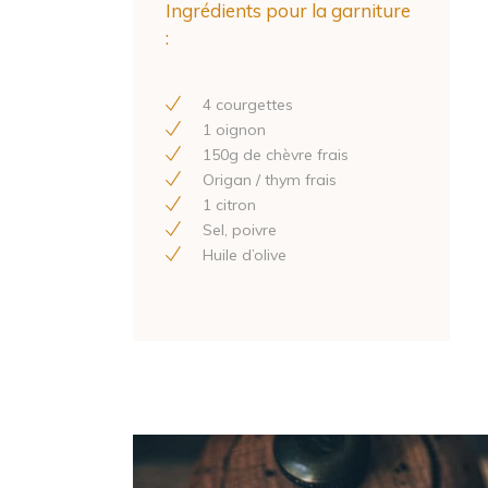
Ingrédients pour la garniture
:
4
courgettes
1
oignon
150
g de chèvre frais
Origan / thym frais
1
citron
Sel, poivre
Huile d’olive