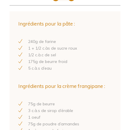
Ingrédients pour la pâte :
240
g de farine
1
+
1
/
2
c.às de sucre roux
1
/
2
c.à.c de sel
175
g de beurre froid
5
c.à.s d’eau
Ingrédients pour la crème frangipane :
75
g de beurre
3
c.à.s de sirop d’érable
1
oeuf
75
g de poudre d’amandes