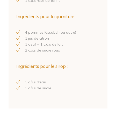
1
c.à.s rase de farine
Ingrédients pour la garniture :
4
pommes Kissabel (ou autre)
1
jus de citron
1
oeuf +
1
c.à.s de lait
2
c.à.s de sucre roux
Ingrédients pour le sirop :
5
c.à.s d’eau
5
c.à.s de sucre