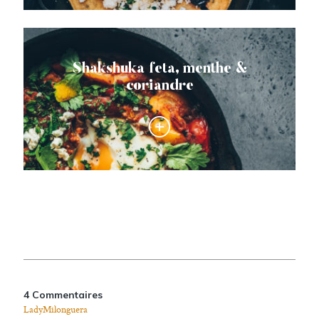
Shakshuka feta, menthe &
coriandre
4 Commentaires
LadyMilonguera