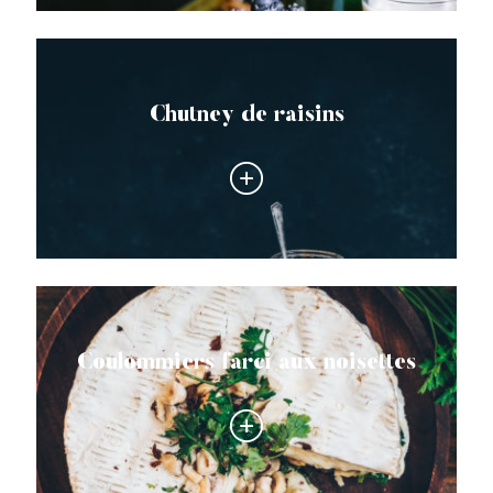
Chutney de raisins
Coulommiers farci aux noisettes