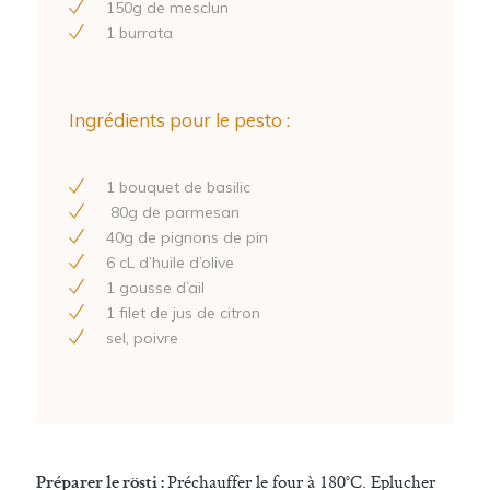
150
g de mesclun
1
burrata
Ingrédients pour le pesto :
1
bouquet de basilic
80
g de parmesan
40
g de pignons de pin
6
cL d’huile d’olive
1
gousse d’ail
1
filet de jus de citron
sel, poivre
Préchauffer le four à 180°C. Eplucher
Préparer le rösti :