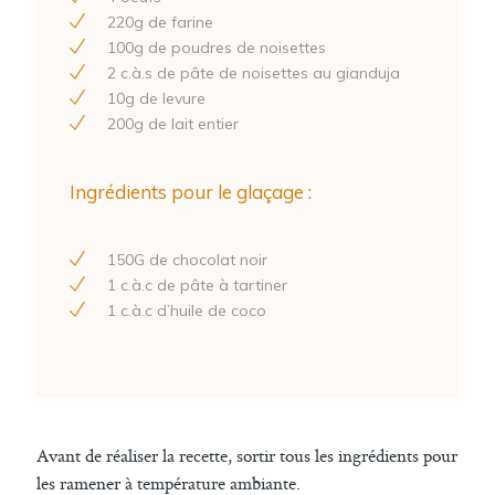
220
g de farine
100
g de poudres de noisettes
2
c.à.s de pâte de noisettes au gianduja
10
g de levure
200
g de lait entier
Ingrédients pour le glaçage :
150
G de chocolat noir
1
c.à.c de pâte à tartiner
1
c.à.c d’huile de coco
Avant de réaliser la recette, sortir tous les ingrédients pour
les ramener à température ambiante.