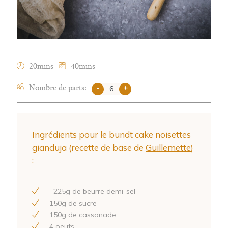
20mins
40mins
Nombre de parts:
-
+
Ingrédients pour le bundt cake noisettes
gianduja (recette de base de
Guillemette
)
:
225
g de beurre demi-sel
150
g de sucre
150
g de cassonade
4
oeufs