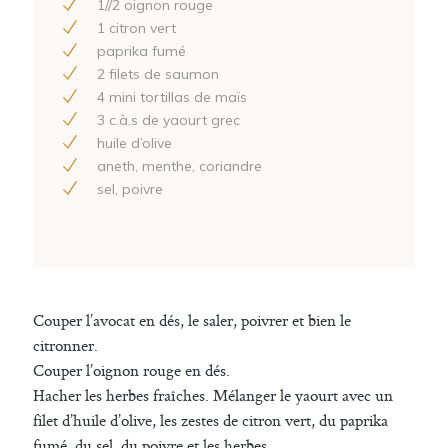
1
//
2
oignon rouge
1
citron vert
paprika fumé
2
filets de saumon
4
mini tortillas de maïs
3
c.à.s de yaourt grec
huile d’olive
aneth, menthe, coriandre
sel, poivre
Couper l’avocat en dés, le saler, poivrer et bien le
citronner.
Couper l’oignon rouge en dés.
Hacher les herbes fraîches. Mélanger le yaourt avec un
filet d’huile d’olive, les zestes de citron vert, du paprika
fumé, du sel, du poivre et les herbes.