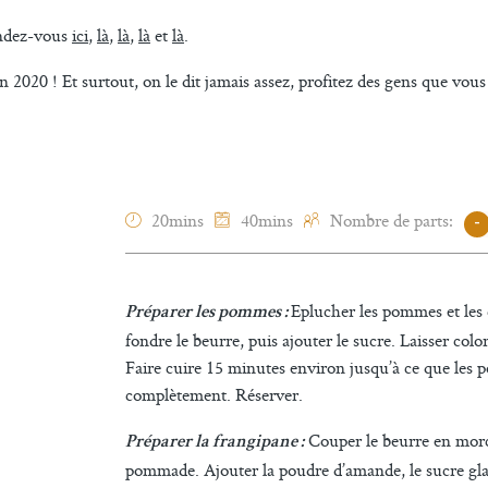
rendez-vous
ici
,
là
,
là
,
là
et
là
.
en 2020 ! Et surtout, on le dit jamais assez, profitez des gens que vous
20mins
40mins
Nombre de parts:
-
Eplucher les pommes et les 
Préparer les pommes :
fondre le beurre, puis ajouter le sucre. Laisser co
Faire cuire 15 minutes environ jusqu’à ce que les p
complètement. Réserver.
Couper le beurre en morc
Préparer la frangipane :
pommade. Ajouter la poudre d’amande, le sucre gl