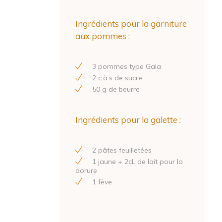
Ingrédients pour la garniture
aux pommes :
3
pommes type Gala
2
c.à.s de sucre
50
g de beurre
Ingrédients pour la galette :
2
pâtes feuilletées
1
jaune +
2
cL de lait pour la
dorure
1
fève