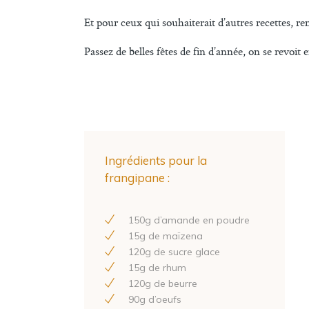
Et pour ceux qui souhaiterait d’autres recettes, 
Passez de belles fêtes de fin d’année, on se revoit 
Ingrédients pour la
frangipane :
150
g d’amande en poudre
15
g de maïzena
120
g de sucre glace
15
g de rhum
120
g de beurre
90
g d’oeufs