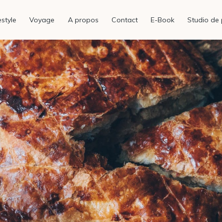
estyle
Voyage
A propos
Contact
E-Book
Studio de 