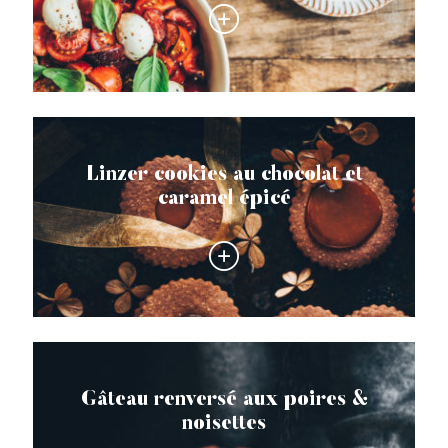
Linzer cookies au chocolat et
caramel épicé
Gâteau renversé aux poires &
noisettes