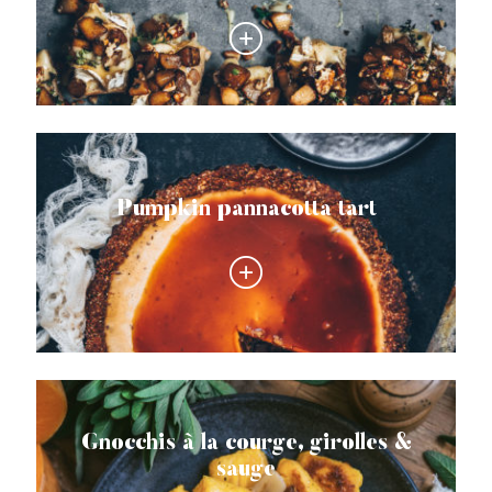
Pumpkin pannacotta tart
Gnocchis à la courge, girolles &
sauge