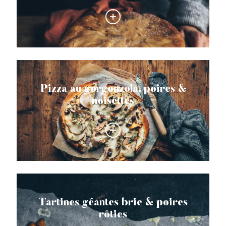
Pizza au gorgonzola, poires &
noisettes
Tartines géantes brie & poires
rôties