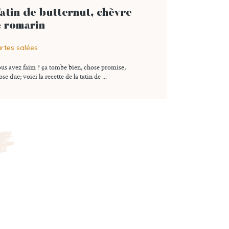
atin de butternut, chèvre
 romarin
rtes salées
us avez faim ? ça tombe bien, chose promise,
25 commentaires
Ajouter à ma liste
se due; voici la recette de la tatin de ...