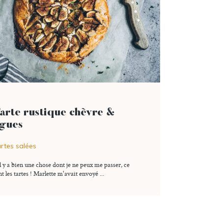
lire l'article
arte rustique chèvre &
igues
rtes salées
il y a bien une chose dont je ne peux me passer, ce
3 commentaires
Ajouter à ma liste
nt les tartes ! Marlette m'avait envoyé ...