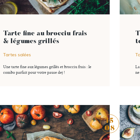
lire l'article
Tarte fine au brocciu frais
T
& légumes grillés
t
Tartes salées
Ta
Une tarte fine aux légumes grillés et brocciu frais : le
2 commentaires
Ajouter à ma liste
La
combo parfait pour votre pause dej !
ne
15
08