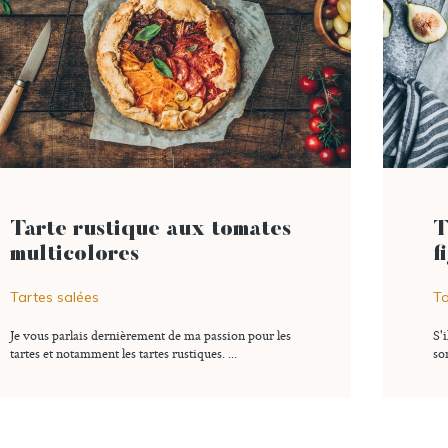
lire l'article
Tarte rustique aux tomates
T
multicolores
f
Tartes salées
Ta
Je vous parlais dernièrement de ma passion pour les
0 commentaire
Ajouter à ma liste
S'
tartes et notamment les tartes rustiques. ...
so