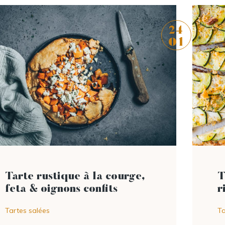
24
01
lire l'article
Tarte rustique à la courge,
T
feta & oignons confits
r
Tartes salées
Ta