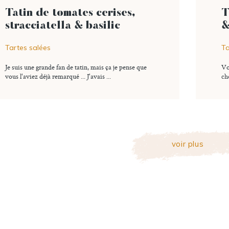
Tatin de tomates cerises,
T
stracciatella & basilic
&
Tartes salées
Ta
Je suis une grande fan de tatin, mais ça je pense que
17 commentaires
Ajouter à ma liste
Vo
vous l'aviez déjà remarqué ... J'avais ...
cho
voir plus