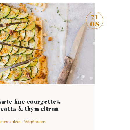
21
08
lire l'article
arte fine courgettes,
icotta & thym citron
rtes salées
Végétarien