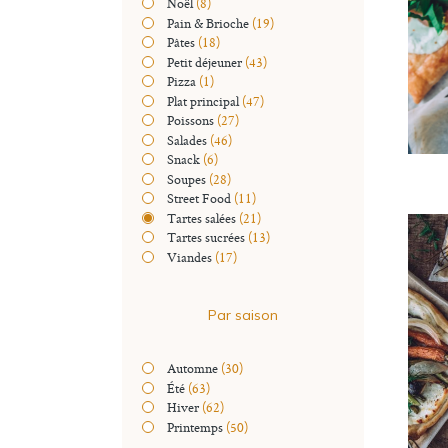
Noël
(8)
Pain & Brioche
(19)
Pâtes
(18)
Petit déjeuner
(43)
Pizza
(1)
Plat principal
(47)
Poissons
(27)
Salades
(46)
Snack
(6)
Soupes
(28)
Street Food
(11)
Tartes salées
(21)
Tartes sucrées
(13)
Viandes
(17)
Par saison
Automne
(30)
Été
(63)
Hiver
(62)
Printemps
(50)