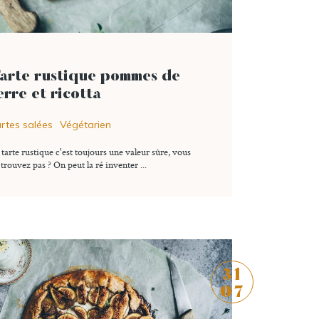
lire l'article
arte rustique pommes de
erre et ricotta
rtes salées
Végétarien
 tarte rustique c'est toujours une valeur sûre, vous
0 commentaire
Ajouter à ma liste
 trouvez pas ? On peut la ré inventer ...
31
07