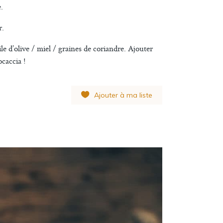
.
r.
le d’olive / miel / graines de coriandre. Ajouter
ocaccia !
Ajouter à ma liste