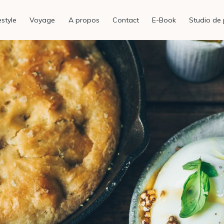
estyle
Voyage
A propos
Contact
E-Book
Studio de 