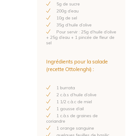
5
g de sucre
200
g d’eau
10
g de sel
35
g d’huile d’olive
Pour servir :
25
g d’huile d’olive
+
25
g d’eau +
1
pincée de fleur de
sel
Ingrédients pour la salade
(recette Ottolenghi) :
1
burrata
2
c.à.s d’huile d’olive
1
1
/
2
c.à.c de miel
1
gousse d’ail
1
c.à.s de graines de
coriandre
1
orange sanguine
quelques feuilles de basilic