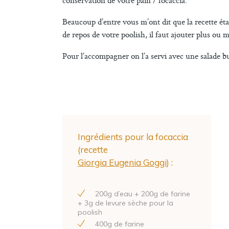
conservation de votre pain / focaccia.
Beaucoup d’entre vous m’ont dit que la recette était 
de repos de votre poolish, il faut ajouter plus ou 
Pour l’accompagner on l’a servi avec une salade bu
Ingrédients pour la focaccia
(recette
Giorgia Eugenia Goggi
) :
200
g d’eau +
200
g de farine
+
3
g de levure sèche pour la
poolish
400
g de farine