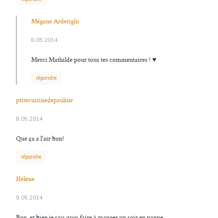
Mégane Arderighi
8.05.2014
Merci Mathilde pour tous tes commentaires ! ♥
répondre
ptitecuisinedepauline
8.05.2014
Que ça a l'air bon!
répondre
Hélène
9.05.2014
Bon, et bien je sais quoi faire à manger un soir en panne