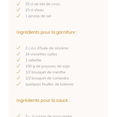
35
cl de lait de coco
25
cl d’eau
1
pincée de sel
Ingrédients pour la garniture :
2
c.à.s d’huile de sésame
24
crevettes cuites
1
cebette
100
g de pousses de soja
1
/
2
bouquet de menthe
1
/
2
bouquet de coriandre
quelques feuilles de batavia
Ingrédients pour la sauce :
3
c. à soupe de nuoc-mam