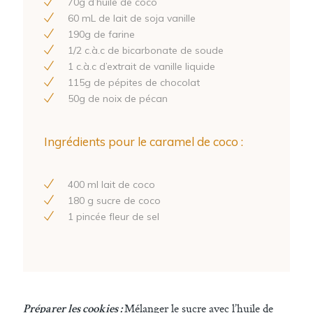
70
g d’huile de coco
60
mL de lait de soja vanille
190
g de farine
1
/
2
c.à.c de bicarbonate de soude
1
c.à.c d’extrait de vanille liquide
115
g de pépites de chocolat
50
g de noix de pécan
Ingrédients pour le caramel de coco :
400
ml lait de coco
180
g sucre de coco
1
pincée fleur de sel
Mélanger le sucre avec l’huile de
Préparer les cookies :