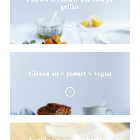
Polenta crémeuse à la courge
grillée
Gâteau au « yaourt » vegan