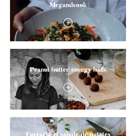
Megandcook
Peanut butter energy balls
Foccacia et salade de patates