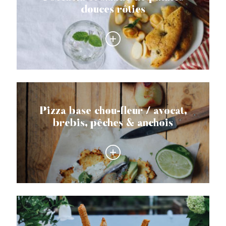
douces rôties
Pizza base chou-fleur / avocat,
brebis, pêches & anchois