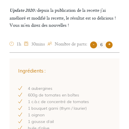
depuis la publication de la recette j’ai
Update 2020 :
amélioré et modifié la recette, le résultat est so delicious !
Vous m’en direz des nouvelles !
1h
30mins
Nombre de parts:
-
+
Ingrédients :
4
aubergines
600
g de tomates en boîtes
1
c.à.c de concentré de tomates
1
bouquet garni (thym / laurier)
1
oignon
1
gousse d’ail
huile d’olive