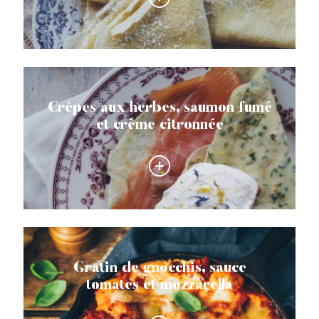
Crêpes aux herbes, saumon fumé
et crème citronnée
Gratin de gnocchis, sauce
tomates et mozzarella