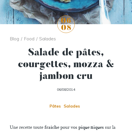
06
08
Blog
/
Food
/
Salades
Salade de pâtes,
courgettes, mozza &
jambon cru
06/08/2014
Pâtes
Salades
Une recette toute
pour vos
sur la
fraîche
pique niques