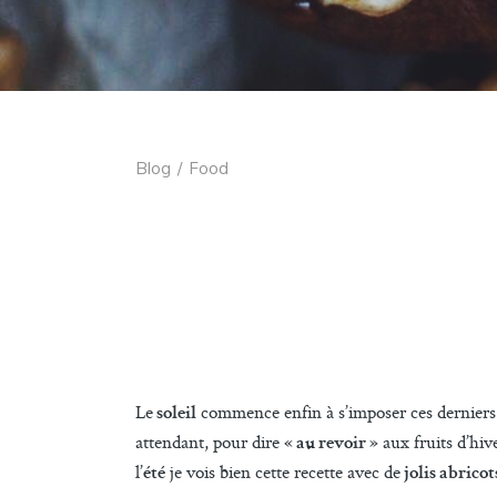
Blog
/
Food
Le
commence enfin à s’imposer ces derniers
soleil
attendant, pour dire
aux fruits d’hive
« au revoir »
l’
je vois bien cette recette avec de
été
jolis abricot