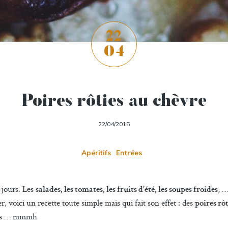
22
04
Poires rôties au chèvre
22/04/2015
Apéritifs
Entrées
 jours. Les
, …
salades, les tomates, les fruits d’été, les soupes froides
r, voici un recette toute simple mais qui fait son effet : des
poires rô
… mmmh
s