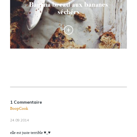
Banana bread aux bananes
séchées
1 Commentaire
BoopCook
24.09.2014
elle est juste terrible ♥_♥