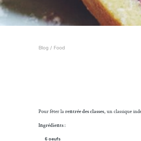
Blog
/
Food
Pour fêter la
, un classique in
rentrée des classes
Ingrédients :
6 oeufs