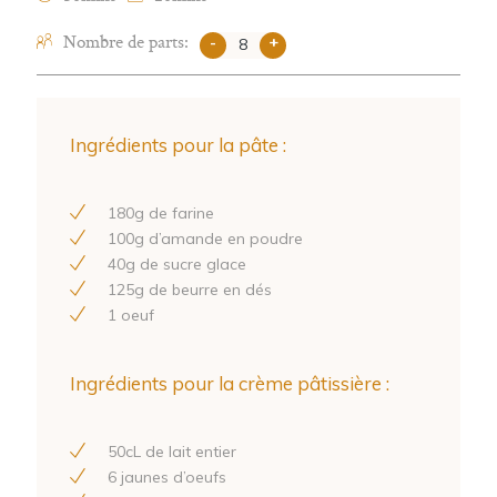
Nombre de parts:
-
+
Ingrédients pour la pâte :
180
g de farine
100
g d’amande en poudre
40
g de sucre glace
125
g de beurre en dés
1
oeuf
Ingrédients pour la crème pâtissière :
50
cL de lait entier
6
jaunes d’oeufs