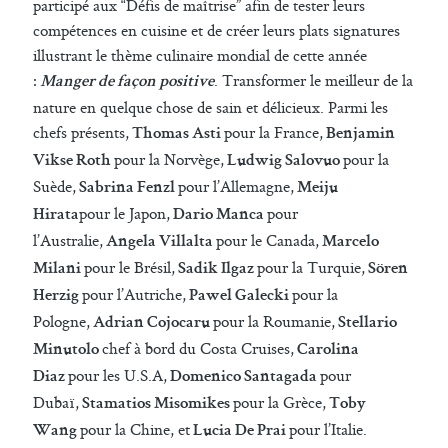
participé aux “Défis de maîtrise” afin de tester leurs
compétences en cuisine et de créer leurs plats signatures
illustrant le thème culinaire mondial de cette année
:
. Transformer le meilleur de la
Manger de façon positive
nature en quelque chose de sain et délicieux. Parmi les
chefs présents,
pour la France,
Thomas Asti
Benjamin
pour la Norvège,
pour la
Vikse Roth
Ludwig Salovuo
Suède,
pour l’Allemagne,
Sabrina Fenzl
Meiju
pour le Japon,
pour
Hirata
Dario Manca
l’Australie,
pour le Canada,
Angela Villalta
Marcelo
pour le Brésil,
pour la Turquie,
Milani
Sadik Ilgaz
Sören
pour l’Autriche,
pour la
Herzig
Pawel Galecki
Pologne,
pour la Roumanie,
Adrian Cojocaru
Stellario
chef à bord du Costa Cruises,
Minutolo
Carolina
pour les U.S.A,
pour
Diaz
Domenico Santagada
Dubaï,
pour la Grèce,
Stamatios Misomikes
Toby
pour la Chine, et
pour l’Italie.
Wang
Lucia De Prai