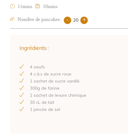
15mins
10mins
Nombre de pancakes:
-
+
Ingrédients :
4
oeufs
4
c.à.s de sucre roux
1
sachet de sucre vanillé
300
g de farine
1
sachet de levure chimique
30
cL de lait
1
pincée de sel