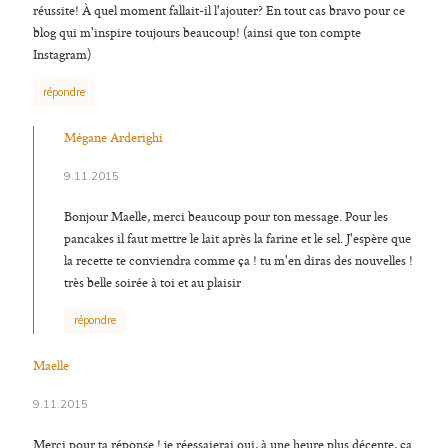
réussite! À quel moment fallait-il l'ajouter? En tout cas bravo pour ce
blog qui m'inspire toujours beaucoup! (ainsi que ton compte
Instagram)
répondre
Mégane Arderighi
9.11.2015
Bonjour Maelle, merci beaucoup pour ton message. Pour les
pancakes il faut mettre le lait après la farine et le sel. J'espère que
la recette te conviendra comme ça ! tu m'en diras des nouvelles !
très belle soirée à toi et au plaisir
répondre
Maelle
9.11.2015
Merci pour ta réponse ! je réessaierai oui, à une heure plus décente, ça