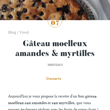
30
07
Blog
/
Food
Gâteau moelleux
amandes & myrtilles
30/07/2013
Desserts
Aujourd’hui je vous propose la recette d’un bon
gâteau
, que vous
moelleux aux amandes et aux myrtilles
pouvez également réaliser avec les fruits de votre choix !