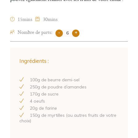
15mins
30mins
Nombre de parts:
-
+
Ingrédients :
100
g de beurre demi-sel
250
g de poudre d’amandes
170
g de sucre
4
oeufs
20
g de farine
150
g de myrtilles (ou autres fruits de votre
choix)