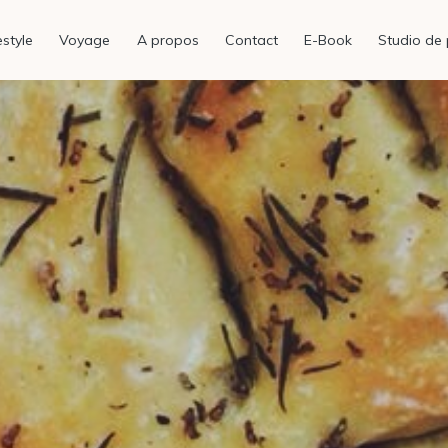
estyle
Voyage
A propos
Contact
E-Book
Studio de 