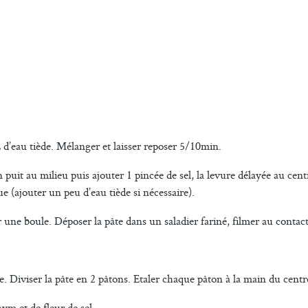
L d’eau tiède. Mélanger et laisser reposer 5/10min.
n puit au milieu puis ajouter 1 pincée de sel, la levure délayée au cen
e (ajouter un peu d’eau tiède si nécessaire).
une boule. Déposer la pâte dans un saladier fariné, filmer au contact e
te. Diviser la pâte en 2 pâtons. Etaler chaque pâton à la main du centre 
ym et de fleur de sel.