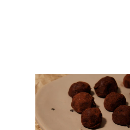
Truffes au chocolat et grué
de cacao