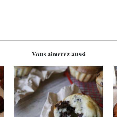
Vous aimerez aussi
Muffins aux pépites de
chocolat, grué de cacao et
fève tonka