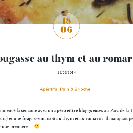
18
06
ougasse au thym et au romar
18/06/2014
Apéritifs
Pain & Brioche
 commencé la semaine avec un
au Parc de la Tê
apéro entre bloggueuses
jours) et une
. Il manquait p
fougasse maison au thym et au romarin
our une première …