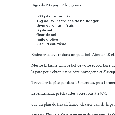
Ingrédients pour 2 fougasses :
500g de farine T65
16g de levure fraîche de boulanger
thym et romarin frais
6g de sel
fleur de sel
huile d’olive
20 cL d’eau tiède
Emietter la levure dans un petit bol. Ajouter 10 c
Mettre la farine dans le bol de votre robot. faire u
la pâte pour obtenir une pâte homogène et élastiqu
Travailler la pâte pendant 15 minutes, puis former 
Le lendemain, préchauffer votre four à 240°C.
Sur un plan de travail fariné, chasser l’air de la pâ
Arroser d’huile d’olive, parsemer de romarin, de th