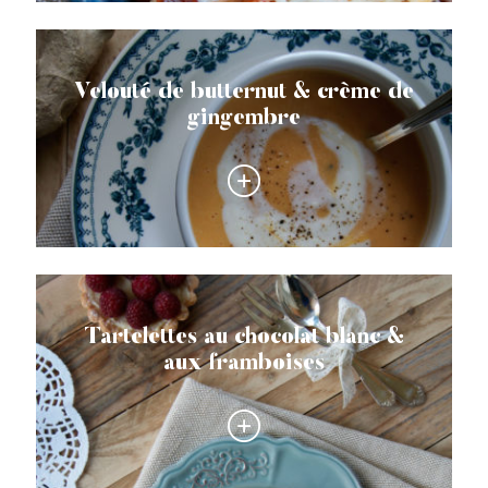
Velouté de butternut & crème de
gingembre
Tartelettes au chocolat blanc &
aux framboises