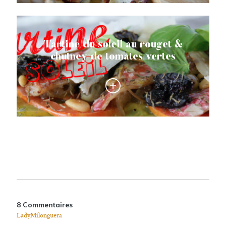
Tartine du soleil au rouget &
chutney de tomates vertes
8 Commentaires
LadyMilonguera