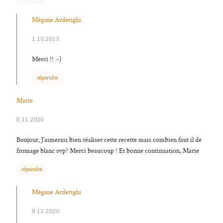
Mégane Arderighi
1.10.2013
Merci !! :-)
répondre
Marie
8.11.2020
Bonjour, J’aimerais bien réaliser cette recette mais combien faut il de
fromage blanc svp? Merci beaucoup ! Et bonne continuation, Marie
répondre
Mégane Arderighi
9.11.2020