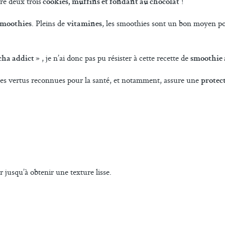
re deux trois
!
cookies, muffins et
fondant au chocolat
. Pleins de
, les smoothies sont un bon moyen po
smoothies
vitamines
» , je n’ai donc pas pu résister à cette recette de
cha addict
smoothie 
ses vertus reconnues pour la santé, et notamment, assure une
protec
 jusqu’à obtenir une texture lisse.