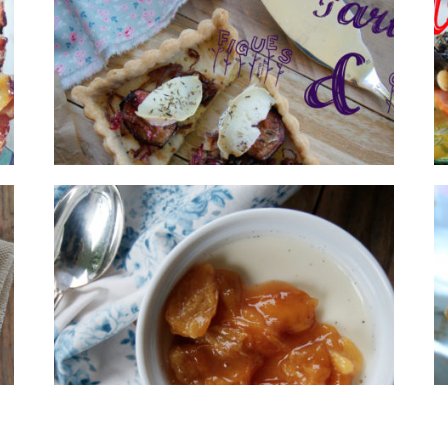
Tarte aux figues et au chèvre
Pana cotta & compotée de
mirabelles