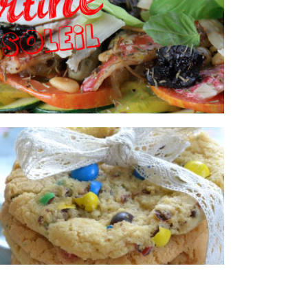
Tartine du soleil au rouget &
chutney de tomates vertes
Cookies aux m&m’s Crispy
®