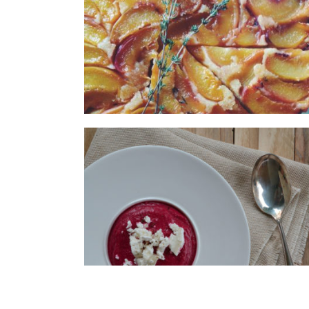
Gâteau renversé aux pêches
et au thym
Gaspacho de betteraves &
chèvre