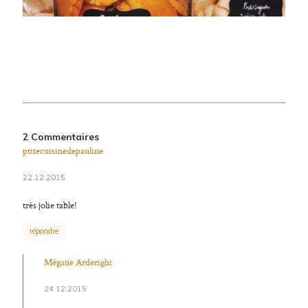
2 Commentaires
ptitecuisinedepauline
22.12.2015
très jolie table!
répondre
Mégane Arderighi
24.12.2015