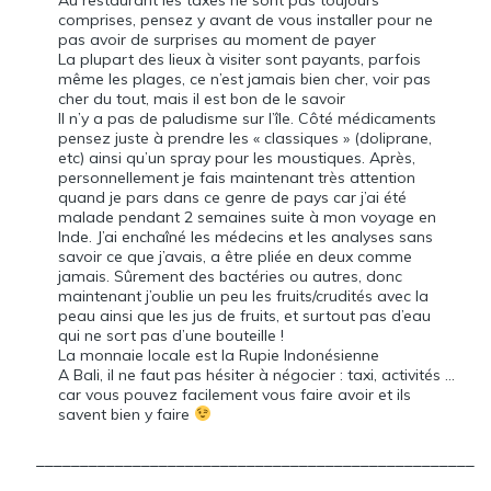
comprises, pensez y avant de vous installer pour ne
pas avoir de surprises au moment de payer
La plupart des lieux à visiter sont payants, parfois
même les plages, ce n’est jamais bien cher, voir pas
cher du tout, mais il est bon de le savoir
Il n’y a pas de paludisme sur l’île. Côté médicaments
pensez juste à prendre les « classiques » (doliprane,
etc) ainsi qu’un spray pour les moustiques. Après,
personnellement je fais maintenant très attention
quand je pars dans ce genre de pays car j’ai été
malade pendant 2 semaines suite à mon voyage en
Inde. J’ai enchaîné les médecins et les analyses sans
savoir ce que j’avais, a être pliée en deux comme
jamais. Sûrement des bactéries ou autres, donc
maintenant j’oublie un peu les fruits/crudités avec la
peau ainsi que les jus de fruits, et surtout pas d’eau
qui ne sort pas d’une bouteille !
La monnaie locale est la Rupie Indonésienne
A Bali, il ne faut pas hésiter à négocier : taxi, activités …
car vous pouvez facilement vous faire avoir et ils
savent bien y faire
__________________________________________________