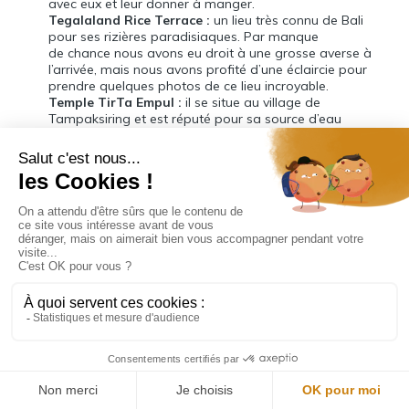
avec eux et leur donner à manger.
Tegalaland Rice Terrace :
un lieu très connu de Bali
pour ses rizières paradisiaques. Par manque
de chance nous avons eu droit à une grosse averse à
l’arrivée, mais nous avons profité d’une éclaircie pour
prendre quelques photos de ce lieu incroyable.
Temple TirTa Empul :
il se situe au village de
Tampaksiring et est réputé pour sa source d’eau
sacrée où les Balinais viennent pour se purifier, un vrai
havre de paix.
Deuxième jour à Ubud plutôt tranquille, du fait du temps
(beaucoup de grisaille et de pluie) mais aussi car nous
avons prévu de faire la montée du
Mont Batur
, un volcan
balinais offrant une vue incroyable au lever du soleil. Il
faut partir à 2h du matin … Donc journée relax. Après
une petite ballade dans le centre ville, pour les filles il y a
vraiment de chouettes magasins, j’avoue d’ailleurs avoir
un peu craqué … Nous avons chillé près de la piscine
tranquillement jusqu’au lever …